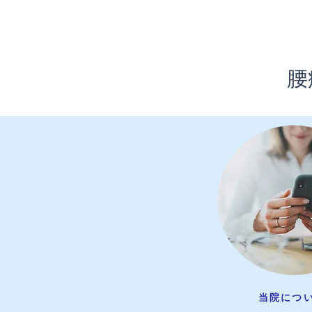
​
​当院につ